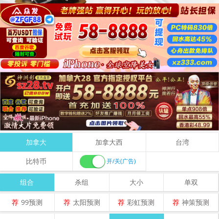
加拿大
加拿大西
台湾
比特币
开/关(广告)
组合
杀组
大小
单双
荐
99预测
荐
太阳预测
荐
彩虹预测
荐
神策预测