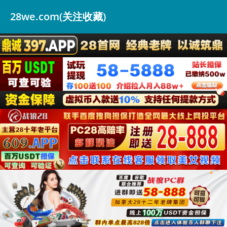
28we.com(关注收藏)