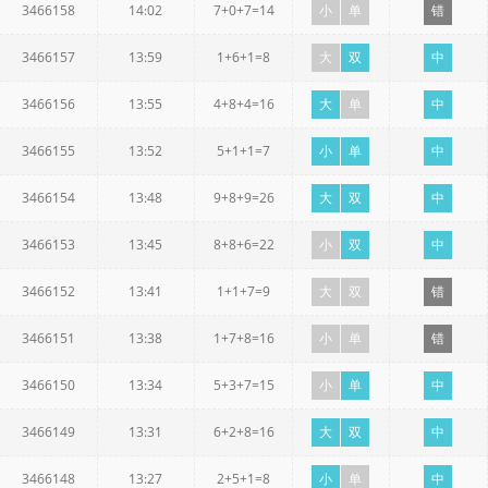
3466158
14:02
7+0+7=14
小
单
错
3466157
13:59
1+6+1=8
大
双
中
3466156
13:55
4+8+4=16
大
单
中
3466155
13:52
5+1+1=7
小
单
中
3466154
13:48
9+8+9=26
大
双
中
3466153
13:45
8+8+6=22
小
双
中
3466152
13:41
1+1+7=9
大
双
错
3466151
13:38
1+7+8=16
小
单
错
3466150
13:34
5+3+7=15
小
单
中
3466149
13:31
6+2+8=16
大
双
中
3466148
13:27
2+5+1=8
小
单
中