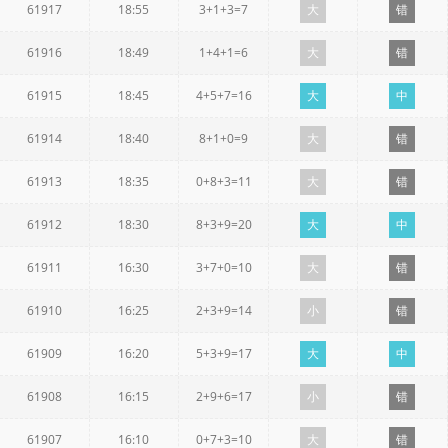
61917
18:55
3+1+3=7
大
错
61916
18:49
1+4+1=6
大
错
61915
18:45
4+5+7=16
大
中
61914
18:40
8+1+0=9
大
错
61913
18:35
0+8+3=11
大
错
61912
18:30
8+3+9=20
大
中
61911
16:30
3+7+0=10
大
错
61910
16:25
2+3+9=14
小
错
61909
16:20
5+3+9=17
大
中
61908
16:15
2+9+6=17
小
错
61907
16:10
0+7+3=10
大
错