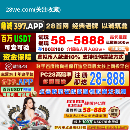
28we.com(关注收藏)