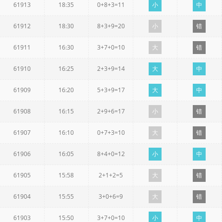
61913
18:35
0+8+3=11
小
中
61912
18:30
8+3+9=20
小
错
61911
16:30
3+7+0=10
大
错
61910
16:25
2+3+9=14
大
中
61909
16:20
5+3+9=17
大
中
61908
16:15
2+9+6=17
小
错
61907
16:10
0+7+3=10
大
错
61906
16:05
8+4+0=12
小
中
61905
15:58
2+1+2=5
大
错
61904
15:55
3+0+6=9
大
错
61903
15:50
3+7+0=10
小
中