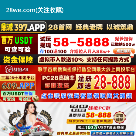
28we.com(关注收藏)